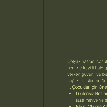
Çölyak hastası çocukl
hem de keyifli hale g
yerken güvenli ve bes
sağlıklı beslenme öner
1. Çocuklar İçin Öner
Glutensiz Besle
taze meyve ve se
Etiket Okuma Alı