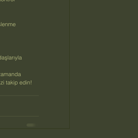
slenme 
aşlarıyla 
ı zamanda 
izi takip edin!