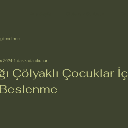
Ana Sayfa
Glutensiz Sohbetler
Oy
lgilendirme
s 2024
1 dakikada okunur
ı Çölyaklı Çocuklar İç
ı Beslenme
ldız