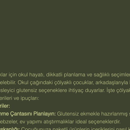
ar için okul hayatı, dikkatli planlama ve sağlıklı seçiml
elebilir. Okul çağındaki çölyaklı çocuklar, arkadaşlarıyla 
leyici glutensiz seçeneklere ihtiyaç duyarlar. İşte çölyak
ileri ve ipuçları:
iler:
nme Çantasını Planlayın:
 Glutensiz ekmekle hazırlanmış s
bzeler, ev yapımı atıştırmalıklar ideal seçeneklerdir.
şkanlığı:
 Çocuğunuza paketli ürünlerin içeriklerini nasıl k