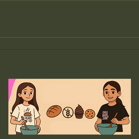
Çölyak Nedir?
Çapr
nası