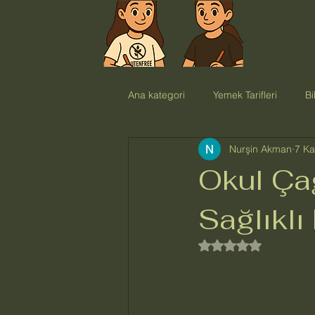
Ana kategori
Yemek Tarifleri
Bi
Nurşin Akman
7 Ka
Okul Çağ
Sağlıkl
5 üzerinden NaN yı