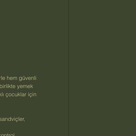
erle hem güvenli 
birlikte yemek 
lı çocuklar için 
andviçler, 
ontrol 