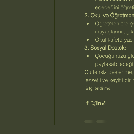
edeceğini öğreti
2. Okul ve Öğretmenle
Öğretmenlere çö
ihtiyaçlarını açık
Okul kafeteryası
3. Sosyal Destek:
Çocuğunuzu glute
paylaşabileceği s
Glutensiz beslenme, 
lezzetli ve keyifli bir
Bilgilendirme