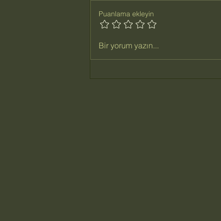
Çölyak ve Spor
Puanlama ekleyin
Bir yorum yazın...