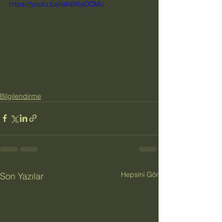
https://youtu.be/iaK8iKsODMc
Bilgilendirme
Hepsini Gör
Son Yazılar